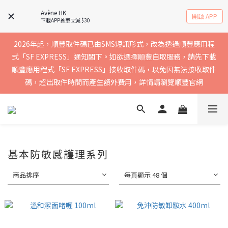
實聯絡資料以確保收到送貨通知，暫不支援中國內地及澳門地區
Avène HK
開啟 APP
下載APP首單立減 $30
2026年起，順豐取件碼已由SMS短訊形式，改為透過順豐應用程
買滿$400免運費，訂單經順豐速運會於2-5個工作天內送到，請核
式「SF EXPRESS」通知閣下。如欲選擇順豐自取服務，請先下載
順豐應用程式「SF EXPRESS」接收取件碼，以免因無法接收取件
實聯絡資料以確保收到送貨通知，暫不支援中國內地及澳門地區
碼，超出取件時間而產生額外費用，詳情請瀏覽順豐官網
買滿$400免運費，訂單經順豐速運會於2-5個工作天內送到，請核
實聯絡資料以確保收到送貨通知，暫不支援中國內地及澳門地區
基本防敏感護理系列
商品排序
每頁顯示 48 個