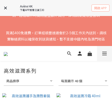
順豐應用程式「SF EXPRESS」接收取件碼，以免因無法接收取件
Avène HK
開啟 APP
下載APP首單立減 $30
碼，超出取件時間而產生額外費用，詳情請瀏覽順豐官網
買滿$400免運費，訂單經順豐速運會於2-5個工作天內送到，請核
買滿$400免運費，訂單經順豐速運會於2-5個工作天內送到，請核
實聯絡資料以確保收到送貨通知，暫不支援中國內地及澳門地區
實聯絡資料以確保收到送貨通知，暫不支援中國內地及澳門地區
高效滋潤系列
商品排序
每頁顯示 48 個