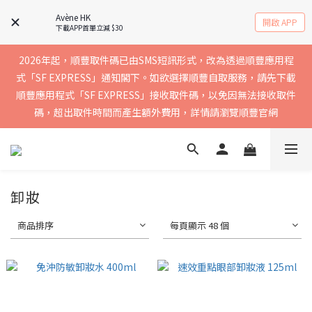
實聯絡資料以確保收到送貨通知，暫不支援中國內地及澳門地區
Avène HK
開啟 APP
下載APP首單立減 $30
2026年起，順豐取件碼已由SMS短訊形式，改為透過順豐應用程
買滿$400免運費，訂單經順豐速運會於2-5個工作天內送到，請核
式「SF EXPRESS」通知閣下。如欲選擇順豐自取服務，請先下載
順豐應用程式「SF EXPRESS」接收取件碼，以免因無法接收取件
實聯絡資料以確保收到送貨通知，暫不支援中國內地及澳門地區
碼，超出取件時間而產生額外費用，詳情請瀏覽順豐官網
買滿$400免運費，訂單經順豐速運會於2-5個工作天內送到，請核
實聯絡資料以確保收到送貨通知，暫不支援中國內地及澳門地區
卸妝
商品排序
每頁顯示 48 個