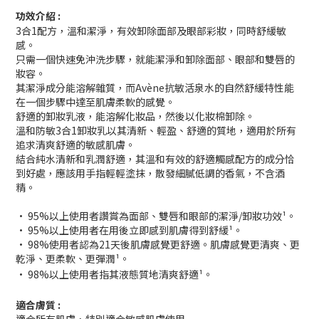
功效介紹 :
3合1配方，溫和潔淨，有效卸除面部及眼部彩妝，同時舒緩敏
感。
只需一個快速免沖洗步驟，就能潔淨和卸除面部、眼部和雙唇的
妝容。
其潔淨成分能溶解雜質，而Avène抗敏活泉水的自然舒緩特性能
在一個步驟中達至肌膚柔軟的感覺。
舒適的卸妝乳液，能溶解化妝品，然後以化妝棉卸除。
溫和防敏3合1卸妝乳以其清新、輕盈、舒適的質地，適用於所有
追求清爽舒適的敏感肌膚。
結合純水清新和乳潤舒適，其溫和有效的舒適觸感配方的成分恰
到好處，應該用手指輕輕塗抹，散發細膩低調的香氣，不含酒
精。
• 95%以上使用者讚賞為面部、雙唇和眼部的潔淨/卸妝功效¹。
• 95%以上使用者在用後立即感到肌膚得到舒緩¹。
• 98%使用者認為21天後肌膚感覺更舒適。肌膚感覺更清爽、更
乾淨、更柔軟、更彈潤¹。
• 98%以上使用者指其液態質地清爽舒適¹。
適合膚質 :