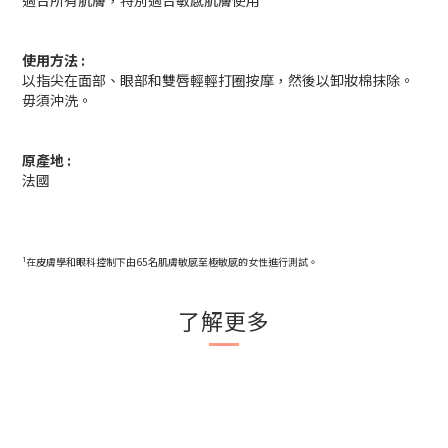
適合所有肌膚，特別適合敏感肌膚使用
使用方法 :
以指尖在面部、眼部和雙唇輕輕打圈按摩，然後以卸妝棉抹除。
毋須沖洗。
原產地 :
法國
¹在皮膚學和眼科控制下由65名肌膚敏感至極敏感的女性進行測試。
了解更多