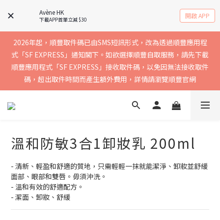
實聯絡資料以確保收到送貨通知，暫不支援中國內地及澳門地區
Avène HK
開啟 APP
下載APP首單立減 $30
2026年起，順豐取件碼已由SMS短訊形式，改為透過順豐應用程
買滿$400免運費，訂單經順豐速運會於2-5個工作天內送到，請核
式「SF EXPRESS」通知閣下。如欲選擇順豐自取服務，請先下載
順豐應用程式「SF EXPRESS」接收取件碼，以免因無法接收取件
實聯絡資料以確保收到送貨通知，暫不支援中國內地及澳門地區
碼，超出取件時間而產生額外費用，詳情請瀏覽順豐官網
買滿$400免運費，訂單經順豐速運會於2-5個工作天內送到，請核
實聯絡資料以確保收到送貨通知，暫不支援中國內地及澳門地區
溫和防敏3合1卸妝乳 200ml
- 清新、輕盈和舒適的質地，只需輕輕一抹就能潔淨、卸妝並舒緩
面部、眼部和雙唇。毋須沖洗。
- 溫和有效的舒適配方。
- 潔面、卸妝、舒緩