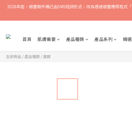
2026年起，順豐取件碼已由SMS短訊形式，改為透過順豐應用程式「S
買滿$400免運費，訂單經
買滿$400免運費，訂單經
首頁
肌膚需要
產品種類
產品系列
精選
全部商品
/
產品種類
/
面膜