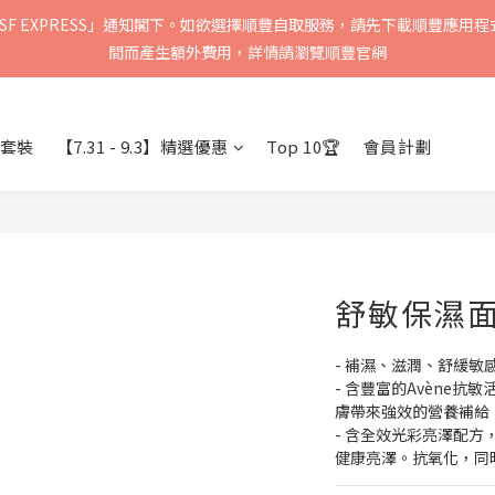
F EXPRESS」通知閣下。如欲選擇順豐自取服務，請先下載順豐應用程
順豐速運會於2-5個工作天內送到，請核實聯絡資料以確保收到送貨通知
間而產生額外費用，詳情請瀏覽順豐官網
順豐速運會於2-5個工作天內送到，請核實聯絡資料以確保收到送貨通知
套裝
【7.31 - 9.3】精選優惠
Top 10🏆
會員計劃
舒敏保濕面膜
- 補濕、滋潤、舒緩敏
- 含豐富的Avène
膚帶來強效的營養補給
- 含全效光彩亮澤配
健康亮澤。抗氧化，同