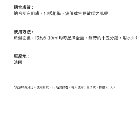
適合膚質 :
適合所有肌膚，包括粗糙、疲倦或容易敏感之肌膚
使用方法 :
於潔面後，取約5-10ml均勻塗搽全面，靜待約十五分鐘，用水
原產地 :
法國
¹滿意的百分比。使用測試，85 名受試者，每天使用 1 至 2 次，持續 21 天。