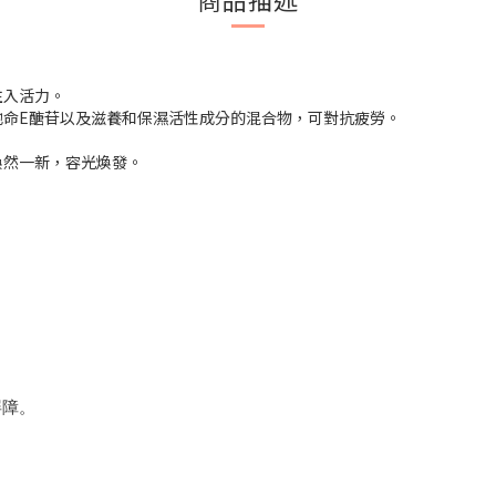
注入活力。
他命E醣苷以及滋養和保濕活性成分的混合物，可對抗疲勞。
煥然一新，容光煥發。
屏障。