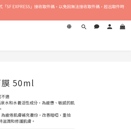
式「SF EXPRESS」接收取件碼，以免因無法接收取件碼，超出取件時
，暫不支援中國內地及澳門地區
，暫不支援中國內地及澳門地區
立即購買
 50ml
感不適
抗敏活泉水和水養活性成分，為疲憊、敏感的肌
。
方，為疲倦肌膚補充養份，改善暗啞，重拾
時滋潤和修護肌膚。