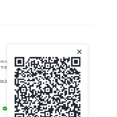
re.com
至下午五時
ne.hk/