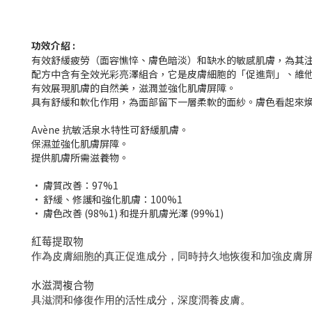
功效介紹 :
有效舒緩疲勞（面容憔悴、膚色暗淡）和缺水的敏感肌膚，為其
配方中含有全效光彩亮澤組合，它是皮膚細胞的「促進劑」、維
有效展現肌膚的自然美，滋潤並強化肌膚屏障。
具有舒緩和軟化作用，為面部留下一層柔軟的面紗。膚色看起來
Avène 抗敏活泉水特性可舒緩肌膚。
保濕並強化肌膚屏障。
提供肌膚所需滋養物。
• 膚質改善：97%1
• 舒緩、修護和強化肌膚：100%1
• 膚色改善 (98%1) 和提升肌膚光澤 (99%1)
紅莓提取物
作為皮膚細胞的真正促進成分，同時持久地恢復和加強皮膚
水滋潤複合物
具滋潤和修復作用的活性成分，深度潤養皮膚。