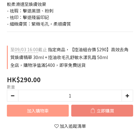
較柔滑達至煥膚效果
- 祛瑕：擊退黑頭、粉刺
- 祛印：擊退殘留印記
- 細緻膚質：緊緻毛孔，柔順膚質
至
09/03 16:00
截止
指定商品，【控油組合價 $290】高效去角
質煥膚精華 30ml + 控油收毛孔舒敏水漾乳霜 50ml
全店，購物淨值滿$400，即享免費送貨
HK$290.00
數量
加入購物車
立即購買
加入追蹤清單