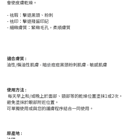
會使皮膚乾燥。
- 祛瑕：擊退黑頭、粉刺
- 祛印：擊退殘留印記
- 細緻膚質：緊緻毛孔，柔順膚質
適合膚質 :
油性/偏油性肌膚 - 暗
痘痘黑頭粉刺肌膚 - 敏感肌膚
瘡
使用方法 :
每天早上和/或晚上於面部、頸部等的乾燥位置塗抹1或2次。
避免塗抹於眼部附近位置。
可單獨使用或與您的護膚程序結合一同使用。
原產地 :