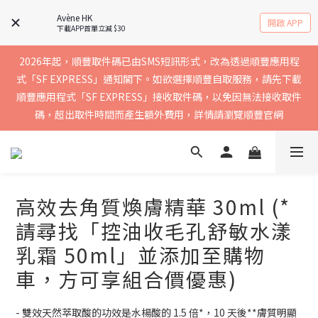
實聯絡資料以確保收到送貨通知，暫不支援中國內地及澳門地區
Avène HK
開啟 APP
下載APP首單立減 $30
2026年起，順豐取件碼已由SMS短訊形式，改為透過順豐應用程
買滿$400免運費，訂單經順豐速運會於2-5個工作天內送到，請核
式「SF EXPRESS」通知閣下。如欲選擇順豐自取服務，請先下載
順豐應用程式「SF EXPRESS」接收取件碼，以免因無法接收取件
實聯絡資料以確保收到送貨通知，暫不支援中國內地及澳門地區
碼，超出取件時間而產生額外費用，詳情請瀏覽順豐官網
買滿$400免運費，訂單經順豐速運會於2-5個工作天內送到，請核
實聯絡資料以確保收到送貨通知，暫不支援中國內地及澳門地區
高效去角質煥膚精華 30ml (*
請尋找「控油收毛孔舒敏水漾
乳霜 50ml」並添加至購物
車，方可享組合價優惠)
- 雙效天然萃取酸的功效是水楊酸的 1.5 倍*，10 天後**膚質明顯