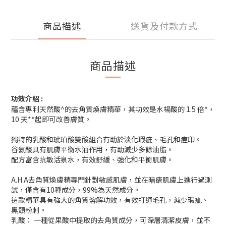
商品描述
送貨及付款方式
商品描述
功效介紹 :
蘊含專利天然酸^的去角質煥膚精華，其功效是水楊酸的 1.5 倍*，
10 天**起即可改善膚質。
獨特的乳酸和琥珀酸雙酸組合有助於淡化瑕疵、毛孔和痘印。
谷氨酸具有肌膚平衡水油作用，有助減少多餘油脂。
配方富含抗敏活泉水，有效舒緩、強化和平衡肌膚。
A.H.A去角質煥膚精專門針對敏感肌膚，並在暗瘡肌膚上進行過測
試，僅含有10種成分，99%為天然成分。
這款精華具有強大的角質溶解功效，有效打通毛孔，減少瑕疵、
黑頭粉刺。
乳酸： 一種從果酸中提取的去角質成分，可深層清潔皮膚，並不