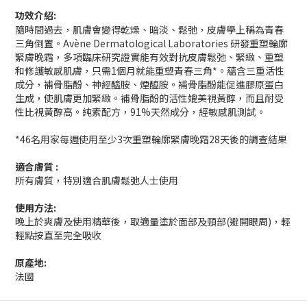
功效介紹:
隨時間過去，肌膚會變得乾燥、暗淡、鬆弛，皮膚學上稱為青春
三角倒置。Avène Dermatological Laboratories 研發重塑輪廓
緊膚晚霜，多項臨床研究證實能有效對抗皮膚鬆弛、緊緻、重塑
和修護敏感肌膚，只需1個月就能重塑青春三角*。蘊含三重活性
成分，補骨脂酚、神經醯胺、煙醯胺。補骨脂酚能促進膠原蛋白
生成，使肌膚更加緊緻。補骨脂酚的活性媲美視黃醇，而且耐受
性比視黃醇高。純素配方，91%天然成分，經敏感肌測試。
*46名用家每週使用至少3次重塑輪廓緊膚晚霜28天後的調查結果
適合膚質 :
所有膚質，特別適合肌膚鬆弛人士使用
使用方法:
晚上於爽膚及使用精華後，取適量塗於面部及頸部(避開眼周)，輕
輕點按直至完全吸收
原產地:
法國