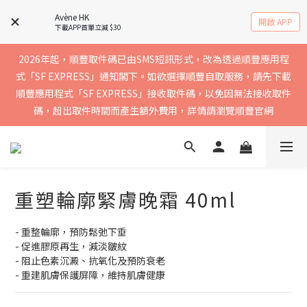
實聯絡資料以確保收到送貨通知，暫不支援中國內地及澳門地區
Avène HK
開啟 APP
下載APP首單立減 $30
2026年起，順豐取件碼已由SMS短訊形式，改為透過順豐應用程
買滿$400免運費，訂單經順豐速運會於2-5個工作天內送到，請核
式「SF EXPRESS」通知閣下。如欲選擇順豐自取服務，請先下載
順豐應用程式「SF EXPRESS」接收取件碼，以免因無法接收取件
實聯絡資料以確保收到送貨通知，暫不支援中國內地及澳門地區
碼，超出取件時間而產生額外費用，詳情請瀏覽順豐官網
買滿$400免運費，訂單經順豐速運會於2-5個工作天內送到，請核
實聯絡資料以確保收到送貨通知，暫不支援中國內地及澳門地區
重塑輪廓緊膚晚霜 40ml
- 重整輪廓，預防鬆弛下垂
- 促進膠原再生，減淡皺紋
- 阻止色素沉澱、抗氧化及預防衰老
- 重建肌膚保護屏障，維持肌膚健康