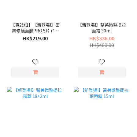
【買2送1】【新登場!】密
【新登場!】醫美微整提拉
集修護面膜PRO 5片 (*必
面霜 30ml
須輸入數量為3，方可享買
HK$219.00
HK$336.00
2送1優惠)
HK$480.00