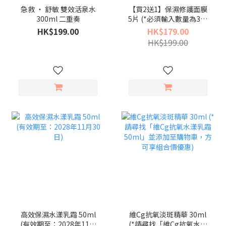
急救 ‧ 舒敏 雙效活泉水
【買2送1】保濕修護面膜
300ml 二重奏
5片 (*必須輸入數量為3，
方可享買2送1優惠)
HK$199.00
HK$179.00
HK$199.00
高效保濕水漾乳霜 50ml
維Cg抗氧淡斑精華 30ml
(有效期至：2028年11月
(*請尋找「維Cg抗氧水漾