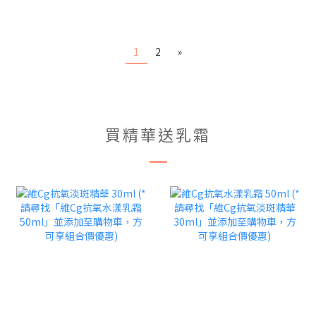
1
2
»
買精華送乳霜