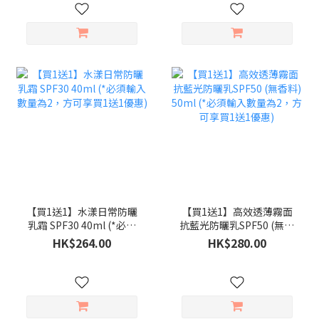
【買1送1】水漾日常防曬
【買1送1】高效透薄霧面
乳霜 SPF30 40ml (*必須
抗藍光防曬乳SPF50 (無香
輸入數量為2，方可享買1
料) 50ml (*必須輸入數量
HK$264.00
HK$280.00
送1優惠)
為2，方可享買1送1優惠)