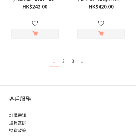
30日)
乳霜 50ml」並添加至購物
HK$242.00
HK$420.00
車，方可享組合價優惠)
1
2
3
»
客戶服務
訂購需知
送貨安排
退貨政策