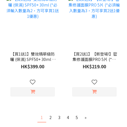
【買1送1】雙效精華級防
【買2送1】【新登場!】密
曬 (保濕) SPF50+ 30ml (*
集修護面膜PRO 5片 (*必
必須輸入數量為2，方可享
須輸入數量為3，方可享買
HK$399.00
HK$219.00
買1送1優惠)
2送1優惠)
1
2
3
4
5
»