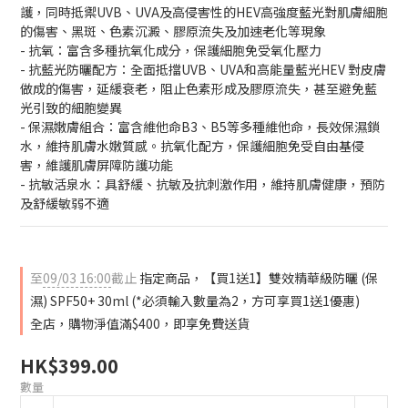
護，同時抵禦UVB、UVA及高侵害性的HEV高強度藍光對肌膚細胞
的傷害、黑斑、色素沉澱、膠原流失及加速老化等現象
- 抗氧：富含多種抗氧化成分，保護細胞免受氧化壓力
- 抗藍光防曬配方：全面抵擋UVB、UVA和高能量藍光HEV 對皮膚
做成的傷害，延緩衰老，阻止色素形成及膠原流失，甚至避免藍
光引致的細胞變異
- 保濕嫩膚組合：富含維他命B3、B5等多種維他命，長效保濕鎖
水，維持肌膚水嫩質感。抗氧化配方，保護細胞免受自由基侵
害，維護肌膚屏障防護功能
- 抗敏活泉水：具舒緩、抗敏及抗刺激作用，維持肌膚健康，預防
及舒緩敏弱不適
至
09/03 16:00
截止
指定商品，【買1送1】雙效精華級防曬 (保
濕) SPF50+ 30ml (*必須輸入數量為2，方可享買1送1優惠)
全店，購物淨值滿$400，即享免費送貨
HK$399.00
數量