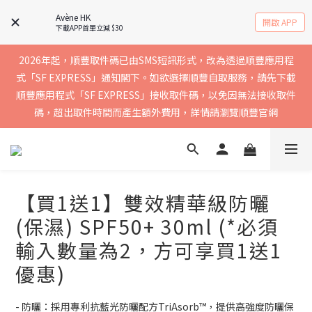
實聯絡資料以確保收到送貨通知，暫不支援中國內地及澳門地區
Avène HK
開啟 APP
下載APP首單立減 $30
2026年起，順豐取件碼已由SMS短訊形式，改為透過順豐應用程
買滿$400免運費，訂單經順豐速運會於2-5個工作天內送到，請核
式「SF EXPRESS」通知閣下。如欲選擇順豐自取服務，請先下載
順豐應用程式「SF EXPRESS」接收取件碼，以免因無法接收取件
實聯絡資料以確保收到送貨通知，暫不支援中國內地及澳門地區
碼，超出取件時間而產生額外費用，詳情請瀏覽順豐官網
買滿$400免運費，訂單經順豐速運會於2-5個工作天內送到，請核
實聯絡資料以確保收到送貨通知，暫不支援中國內地及澳門地區
【買1送1】雙效精華級防曬
(保濕) SPF50+ 30ml (*必須
輸入數量為2，方可享買1送1
優惠)
- 防曬：採用專利抗藍光防曬配方TriAsorb™，提供高強度防曬保