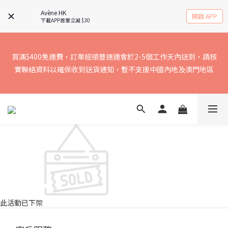
Avène HK
開啟 APP
下載APP首單立減 $30
買滿$400免運費，訂單經順豐速運會於2-5個工作天內送到，請核
買滿$400免運費，訂單經順豐速運會於2-5個工作天內送到，請核
實聯絡資料以確保收到送貨通知，暫不支援中國內地及澳門地區
實聯絡資料以確保收到送貨通知，暫不支援中國內地及澳門地區
2026年起，順豐取件碼已由SMS短訊形式，改為透過順豐應用程
式「SF EXPRESS」通知閣下。如欲選擇順豐自取服務，請先下載
順豐應用程式「SF EXPRESS」接收取件碼，以免因無法接收取件
碼，超出取件時間而產生額外費用，詳情請瀏覽順豐官網
買滿$400免運費，訂單經順豐速運會於2-5個工作天內送到，請核
實聯絡資料以確保收到送貨通知，暫不支援中國內地及澳門地區
此活動已下架