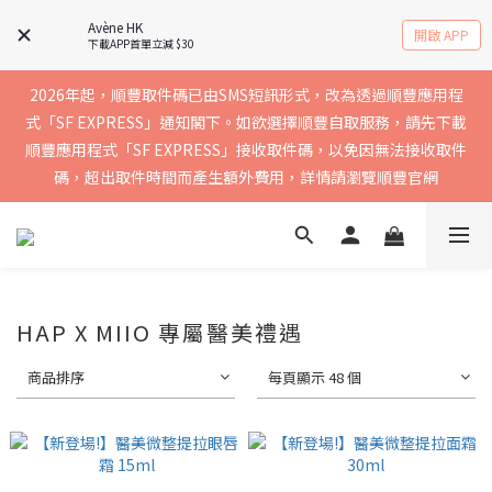
實聯絡資料以確保收到送貨通知，暫不支援中國內地及澳門地區
Avène HK
開啟 APP
下載APP首單立減 $30
2026年起，順豐取件碼已由SMS短訊形式，改為透過順豐應用程
買滿$400免運費，訂單經順豐速運會於2-5個工作天內送到，請核
式「SF EXPRESS」通知閣下。如欲選擇順豐自取服務，請先下載
順豐應用程式「SF EXPRESS」接收取件碼，以免因無法接收取件
實聯絡資料以確保收到送貨通知，暫不支援中國內地及澳門地區
碼，超出取件時間而產生額外費用，詳情請瀏覽順豐官網
買滿$400免運費，訂單經順豐速運會於2-5個工作天內送到，請核
實聯絡資料以確保收到送貨通知，暫不支援中國內地及澳門地區
HAP X MIIO 專屬醫美禮遇
商品排序
每頁顯示 48 個