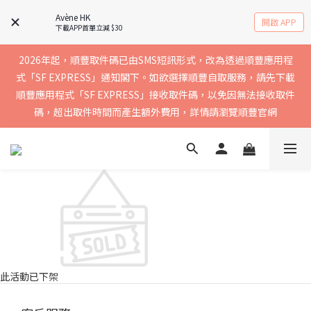
實聯絡資料以確保收到送貨通知，暫不支援中國內地及澳門地區
Avène HK
開啟 APP
下載APP首單立減 $30
2026年起，順豐取件碼已由SMS短訊形式，改為透過順豐應用程
買滿$400免運費，訂單經順豐速運會於2-5個工作天內送到，請核
式「SF EXPRESS」通知閣下。如欲選擇順豐自取服務，請先下載
順豐應用程式「SF EXPRESS」接收取件碼，以免因無法接收取件
實聯絡資料以確保收到送貨通知，暫不支援中國內地及澳門地區
碼，超出取件時間而產生額外費用，詳情請瀏覽順豐官網
買滿$400免運費，訂單經順豐速運會於2-5個工作天內送到，請核
實聯絡資料以確保收到送貨通知，暫不支援中國內地及澳門地區
此活動已下架