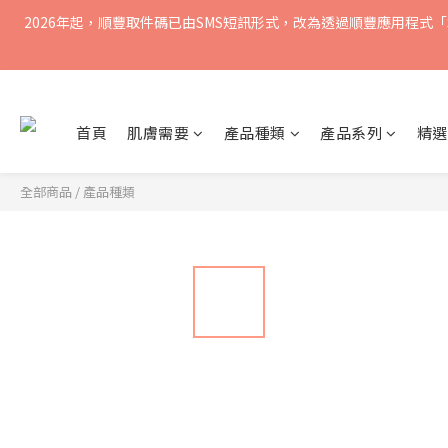
2026年起，順豐取件碼已由SMS短訊形式，改為透過順豐應用程式「S
買滿$400免運費，訂單經
買滿$400免運費，訂單經
首頁
肌膚需要
產品種類
產品系列
精選
全部商品
/
產品種類