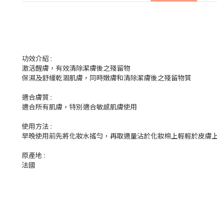
功效介紹 :
激活醒膚，有效清除潔膚後之殘留物
保濕及舒緩乾涸肌膚，同時嫩膚和清除潔膚後之殘留物質
適合膚質 :
適合所有肌膚，特別適合敏感肌膚使用
使用方法 :
早晚使用前先將化妝水搖勻，再取適量沾於化妝棉上輕輕於皮膚
原產地 :
法國