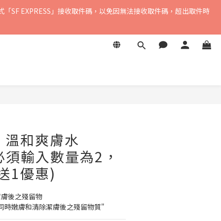
式「SF EXPRESS」接收取件碼，以免因無法接收取件碼，超出取件時
，暫不支援中國內地及澳門地區
，暫不支援中國內地及澳門地區
立即購買
】溫和爽膚水
(*必須輸入數量為2，
送1優惠)
潔膚後之殘留物
同時嫩膚和清除潔膚後之殘留物質"