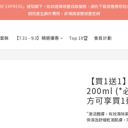
F EXPRESS」通知閣下。如欲選擇順豐自取服務，請先下載順豐應用程
順豐速運會於2-5個工作天內送到，請核實聯絡資料以確保收到送貨通知
間而產生額外費用，詳情請瀏覽順豐官網
順豐速運會於2-5個工作天內送到，請核實聯絡資料以確保收到送貨通知
套裝
【7.31 - 9.3】精選優惠
Top 10🏆
會員計劃
【買1送1
200ml 
方可享買1
"激活醒膚，有效清除
保濕及舒緩乾涸肌膚，