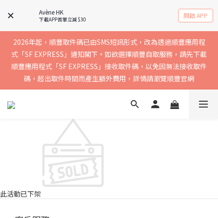
實聯絡資料以確保收到送貨通知，暫不支援中國內地及澳門地區
Avène HK
開啟 APP
下載APP首單立減 $30
2026年起，順豐取件碼已由SMS短訊形式，改為透過順豐應用程
買滿$400免運費，訂單經順豐速運會於2-5個工作天內送到，請核
式「SF EXPRESS」通知閣下。如欲選擇順豐自取服務，請先下載
順豐應用程式「SF EXPRESS」接收取件碼，以免因無法接收取件
實聯絡資料以確保收到送貨通知，暫不支援中國內地及澳門地區
碼，超出取件時間而產生額外費用，詳情請瀏覽順豐官網
買滿$400免運費，訂單經順豐速運會於2-5個工作天內送到，請核
實聯絡資料以確保收到送貨通知，暫不支援中國內地及澳門地區
此活動已下架