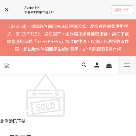
實聯絡資料以確保收到送貨通知，暫不支援中國內地及澳門地區
Avène HK
開啟 APP
下載APP首單立減 $30
2026年起，順豐取件碼已由SMS短訊形式，改為透過順豐應用程
買滿$400免運費，訂單經順豐速運會於2-5個工作天內送到，請核
式「SF EXPRESS」通知閣下。如欲選擇順豐自取服務，請先下載
順豐應用程式「SF EXPRESS」接收取件碼，以免因無法接收取件
實聯絡資料以確保收到送貨通知，暫不支援中國內地及澳門地區
碼，超出取件時間而產生額外費用，詳情請瀏覽順豐官網
買滿$400免運費，訂單經順豐速運會於2-5個工作天內送到，請核
實聯絡資料以確保收到送貨通知，暫不支援中國內地及澳門地區
此活動已下架